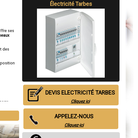
Électricité
Tarbes
offre ses
neaux
et des
sposition
DEVIS ELECTRICITÉ TARBES
Cliquez ici
gorre
,
azan-
APPELEZ-NOUS
Cliquez-ici