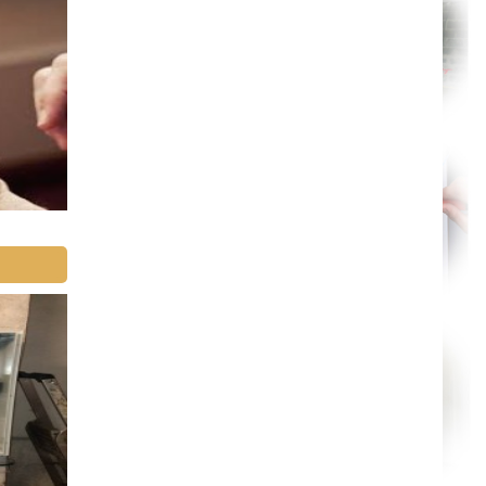
Orléans
Cahors
Agen
Mende
Angers
Cherbourg-Octeville
Reims
Saint-Dizier
Laval
Nancy
Verdun
Lorient
Metz
Nevers
Lille
Beauvais
Alençon
Calais
Clermont-Ferrand
Pau
Tarbes
Perpignan
Strasbourg
Mulhouse
Lyon
Vesoul
Chalon-sur-Saône
Le Mans
Chambéry
Annecy