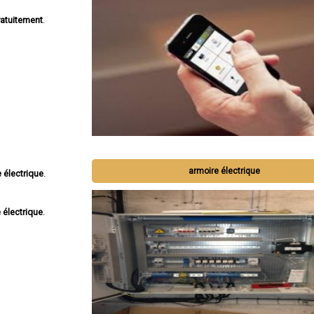
atuitement
.
armoire électrique
 électrique
.
 électrique
.