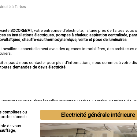
tricité à Tarbes
ociété
SOCOREBAT
,
votre entreprise d'électricité,
, située près de Tarbes vous 
ices
en
installations électriques
,
pompes à chaleur
,
aspiration centralisée
,
pan
ovoltaïques
,
chauffe-eau thermodynamique, vente et pose de luminaires
....
 travaillons essentiellement avec des agences immobilières, des architectes 
culiers.
sitez pas à nous contacter pour plus d'informations, nous sommes à votre di
 toutes
demandes de devis électricité.
intervenons aussi dans les villes suivantes :
Tarbes
,
Lourdes
,
Bagnères-de-Bi
ilhan
,
Lannemezan
,
Vic-en-Bigorre
,
Séméac
,
Bordères-sur-l'Échez
,
Juillan
,
Barb
t
ns complètes
ou
Electricité générale intérieure
t professionnels.
able de vous
hauffage
,