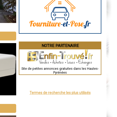
Caen
Aurillac
Angoulême
La Rochelle
Bourges
Brive-la-Gaillarde
Dijon
Saint-Brieuc
Guéret
Périgueux
Besançon
NOTRE PARTENAIRE
Valence
Évreux
Chartres
Brest
Nîmes
Toulouse
Site de petites annonces gratuites dans les Hautes-
Auch
Pyrénées
Bordeaux
Montpellier
Rennes
Châteauroux
Tours
Termes de recherche les plus utilisés
Grenoble
Dole
Mont-de-Marsan
Blois
Saint-Étienne
Le Puy-en-Velay
Nantes