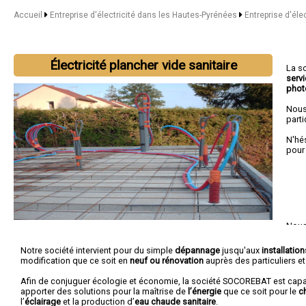
Accueil
Entreprise d'électricité dans les Hautes-Pyrénées
Entreprise d'élec
Électricité plancher vide sanitaire
La s
serv
phot
Nous
parti
N'hé
pour
Nous 
Aure
Deba
Notre société intervient pour du simple
dépannage
jusqu'aux
installatio
modification que ce soit en
neuf ou rénovation
auprès des particuliers e
Afin de conjuguer écologie et économie, la société SOCOREBAT est cap
apporter des solutions pour la maîtrise de
l’énergie
que ce soit pour le
c
l’
éclairage
et la production d’
eau chaude sanitaire
.