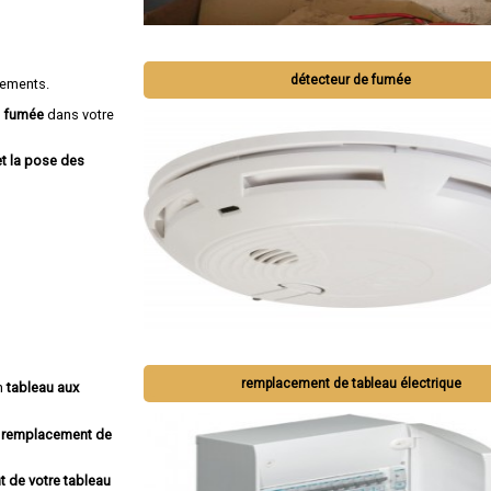
détecteur de fumée
gements.
e fumée
dans votre
et la pose des
remplacement de tableau électrique
un
tableau aux
remplacement de
 de votre tableau