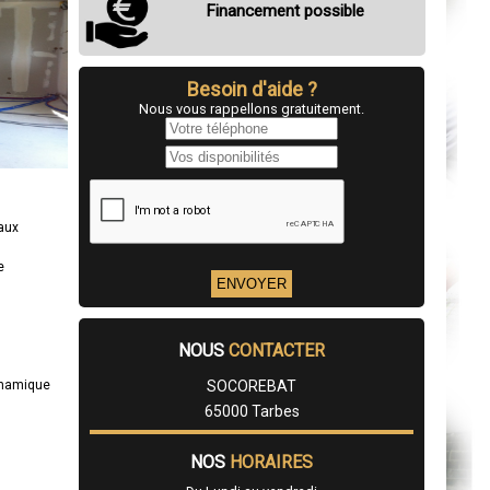
Financement possible
Besoin d'aide ?
Nous vous rappellons gratuitement.
eaux
e
NOUS
CONTACTER
ynamique
SOCOREBAT
65000 Tarbes
NOS
HORAIRES