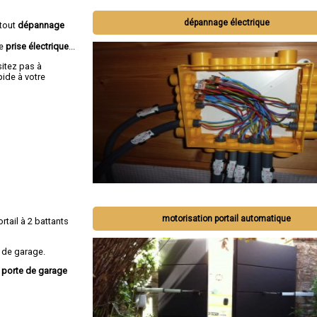
dépannage électrique
 tout
dépannage
de
prise électrique
...
sitez pas à
ide à votre
motorisation portail automatique
ortail à 2 battants
 de garage.
, porte de garage