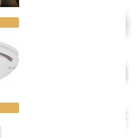
Paris
Le Havre
Chelles
Versailles
Niort
Amiens
Albi
Montauban
Toulon
Avignon
La Roche-sur-Yon
Poitiers
Limoges
Épinal
Auxerre
Belfort
Évry
Boulogne-Billancourt
Saint-Denis
Créteil
Argenteuil