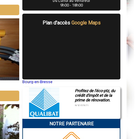
Du Lundi au vendredi
9h00 - 18h00
Plan d'accès
Google Maps
Bourg-en-Bresse
Saint-Quentin
Profitez de l'éco-ptz, du
Montluçon
crédit d'impôt et de la
Manosque
prime de rénovation.
Gap
Nice
N°E157671
Annonay
Charleville-Mézières
Pamiers
NOTRE PARTENAIRE
Troyes
Narbonne
Rodez
Marseille