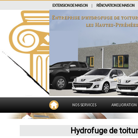
EXTENSION DE MAISON
RÉNOVATION DE MAISON
|
Entreprise d'hydrofuge de toitur
les Hautes-Pyrénées
NOS SERVICES
AMELIORATION 
Hydrofuge de toitu