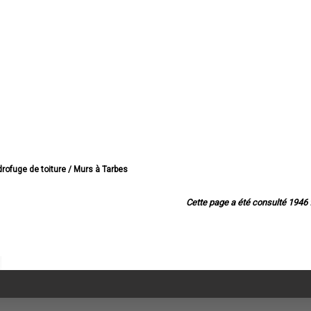
drofuge de toiture / Murs à Tarbes
drofuge de toiture / Murs à Lourdes
e de toiture / Murs à Bagnères-de-Bigorre
Cette page a été consulté 1946 f
rofuge de toiture / Murs à Aureilhan
ofuge de toiture / Murs à Lannemezan
fuge de toiture / Murs à Vic-en-Bigorre
drofuge de toiture / Murs à Séméac
 de toiture / Murs à Bordères-sur-l'Échez
drofuge de toiture / Murs à Juillan
uge de toiture / Murs à Barbazan-Debat
uge de toiture / Murs à Argelès-Gazost
ydrofuge de toiture / Murs à Odos