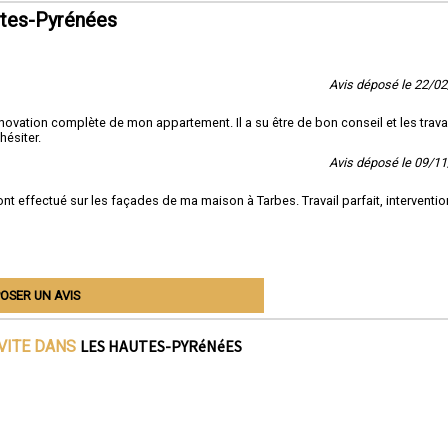
utes-Pyrénées
Avis déposé le 22/0
novation complète de mon appartement. Il a su être de bon conseil et les trav
hésiter.
Avis déposé le 09/1
nt effectué sur les façades de ma maison à Tarbes. Travail parfait, interventio
OSER UN AVIS
LES HAUTES-PYRéNéES
IVITE DANS