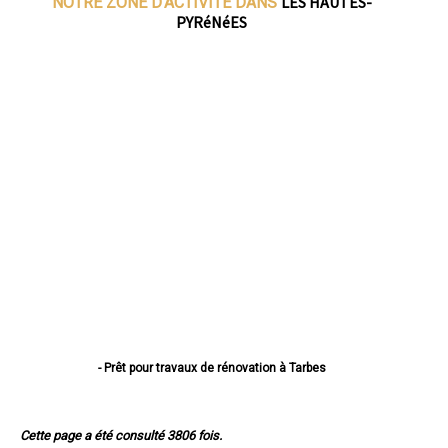
LES HAUTES-
NOTRE ZONE D'ACTIVITE DANS
PYRéNéES
- Prêt pour travaux de rénovation à Tarbes
- Prêt pour travaux de rénovation à Lourdes
- Prêt pour travaux de rénovation à Bagnères-de-Bigorre
- Prêt pour travaux de rénovation à Aureilhan
Cette page a été consulté 3806 fois.
- Prêt pour travaux de rénovation à Lannemezan