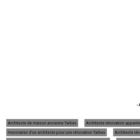
- 
- 
- Archit
- A
Architecte de maison ancienne Tarbes
Architecte rénovation appart
- Ar
Honoraires d'un architecte pour une rénovation Tarbes
Architecte ré
- Arc
- 