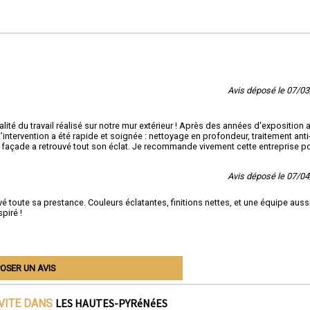
Avis déposé le 07/0
ité du travail réalisé sur notre mur extérieur ! Après des années d'exposition 
’intervention a été rapide et soignée : nettoyage en profondeur, traitement anti
a façade a retrouvé tout son éclat. Je recommande vivement cette entreprise p
Avis déposé le 07/0
é toute sa prestance. Couleurs éclatantes, finitions nettes, et une équipe auss
piré !
OSER UN AVIS
LES HAUTES-PYRéNéES
IVITE DANS