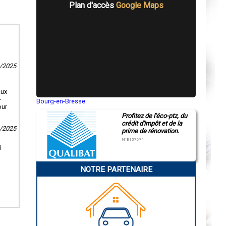
Plan d'accès
Google Maps
3/2025
aux
-
Bourg-en-Bresse
our
Saint-Quentin
Profitez de l'éco-ptz, du
Montluçon
crédit d'impôt et de la
Manosque
4/2025
prime de rénovation.
Gap
Nice
N°E157671
Annonay
i
Charleville-Mézières
Pamiers
NOTRE PARTENAIRE
Troyes
Narbonne
Rodez
Marseille
Caen
Aurillac
Angoulême
La Rochelle