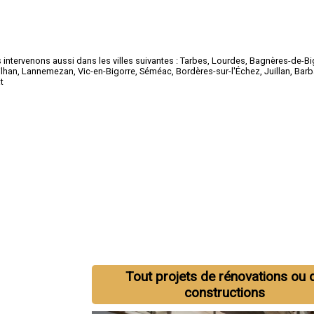
intervenons aussi dans les villes suivantes :
Tarbes
,
Lourdes
,
Bagnères-de-Bi
ilhan
,
Lannemezan
,
Vic-en-Bigorre
,
Séméac
,
Bordères-sur-l'Échez
,
Juillan
,
Barb
t
Tout projets de rénovations ou 
constructions