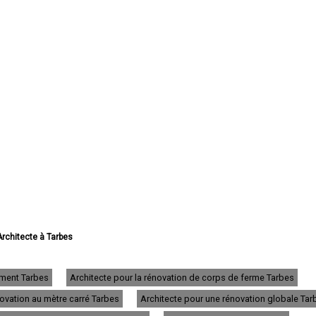
Architecte à Tarbes
Architecte à Lourdes
ecte à Bagnères-de-Bigorre
rchitecte à Aureilhan
ement Tarbes
Architecte pour la rénovation de corps de ferme Tarbes
chitecte à Lannemezan
novation au mètre carré Tarbes
Architecte pour une rénovation globale Tar
hitecte à Vic-en-Bigorre
Architecte à Séméac