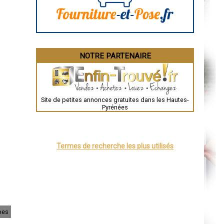
Bourges
Brive-la-Gaillarde
Dijon
Saint-Brieuc
Guéret
Périgueux
Besançon
NOTRE PARTENAIRE
Valence
Évreux
Chartres
Brest
Nîmes
Toulouse
Site de petites annonces gratuites dans les Hautes-
Auch
Pyrénées
Bordeaux
Montpellier
Rennes
Châteauroux
Tours
Termes de recherche les plus utilisés
Grenoble
Dole
Mont-de-Marsan
Blois
Saint-Étienne
Le Puy-en-Velay
Nantes
Orléans
Cahors
bes
Agen
Mende