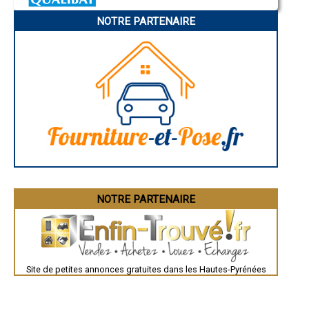
Charleville-Mézières
- Entreprise d'isolation de façade, bardage à Siarrouy
Pamiers
- Entreprise d'isolation de façade, bardage à Agos-Vidalos
NOTRE PARTENAIRE
Troyes
Narbonne
- Entreprise d'isolation de façade, bardage à Saint-Martin
Rodez
- Entreprise d'isolation de façade, bardage à Salles-Adour
Marseille
- Entreprise d'isolation de façade, bardage à Escala
Caen
- Entreprise d'isolation de façade, bardage à Guchen
Aurillac
- Entreprise d'isolation de façade, bardage à Caixon
Angoulême
La Rochelle
- Entreprise d'isolation de façade, bardage à Esquièze-Sère
Bourges
- Entreprise d'isolation de façade, bardage à Loubajac
Brive-la-Gaillarde
- Entreprise d'isolation de façade, bardage à Arcizans-Avant
Dijon
- Entreprise d'isolation de façade, bardage à Bonnefont
Saint-Brieuc
- Entreprise d'isolation de façade, bardage à Camalès
Guéret
Périgueux
- Entreprise d'isolation de façade, bardage à Vielle-Aure
Besançon
- Entreprise d'isolation de façade, bardage à Beaudéan
Valence
- Entreprise d'isolation de façade, bardage à Saint-Savin
Évreux
- Entreprise d'isolation de façade, bardage à Gardères
Chartres
NOTRE PARTENAIRE
- Entreprise d'isolation de façade, bardage à Ordizan
Brest
Nîmes
- Entreprise d'isolation de façade, bardage à Cantaous
Toulouse
- Entreprise d'isolation de façade, bardage à Tostat
Auch
- Entreprise d'isolation de façade, bardage à Beaucens
Bordeaux
- Entreprise d'isolation de façade, bardage à Ayzac-Ost
Montpellier
- Entreprise d'isolation de façade, bardage à Mascaras
Site de petites annonces gratuites dans les Hautes-Pyrénées
Rennes
Châteauroux
- Entreprise d'isolation de façade, bardage à Allier
Tours
- Entreprise d'isolation de façade, bardage à Monléon-Magnoac
Grenoble
- Entreprise d'isolation de façade, bardage à Lézignan