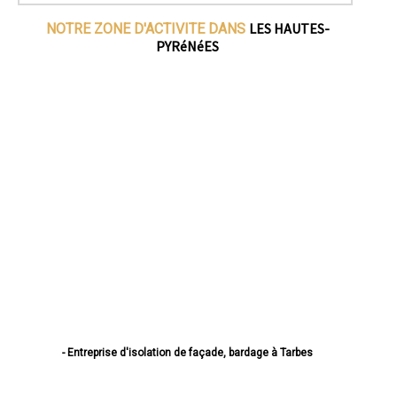
LES HAUTES-
NOTRE ZONE D'ACTIVITE DANS
PYRéNéES
- Entreprise d'isolation de façade, bardage à Tarbes
- Entreprise d'isolation de façade, bardage à Lourdes
- Entreprise d'isolation de façade, bardage à Bagnères-de-Bigorre