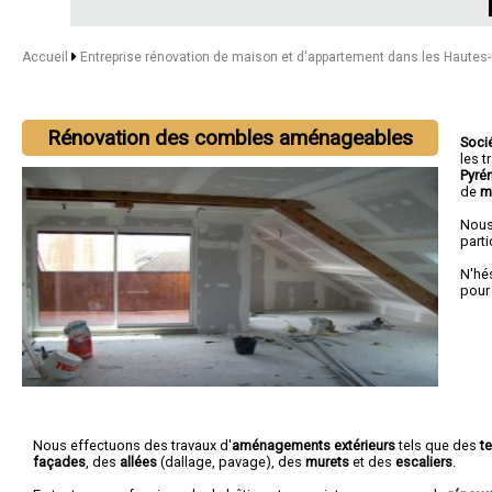
Accueil
Entreprise rénovation de maison et d'appartement dans les Hautes
Rénovation des combles aménageables
Soci
les 
Pyré
de
m
Nous
parti
N'hé
pour
Nous effectuons des travaux d'
aménagements extérieurs
tels que des
t
façades
, des
allées
(dallage, pavage), des
murets
et des
escaliers
.