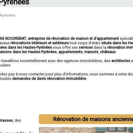
Pyrénées
-Pyrénées
été SOCOREBAT
,
entreprise de rénovation de maison et d'appartement
spécial
travaux
rénovations intérieurs et extérieurs
tout corps d'etats
située dans les Ha
nées dans les Hautes-Pyrénées
vous offre ses
services
dans la
rénovation imm
aisons dans les Hautes-Pyrénées
,
appartements
,
manoirs
,
châteaux
.
 travaillons essentiellement avec des agences immobilières, des
architectes
e
culiers.
sitez pas à nous contacter pour plus d'informations, nous sommes à votre di
 toutes
demandes de devis rénovation immobilière
.
Rénovation de maisons ancienn
errasses
, des