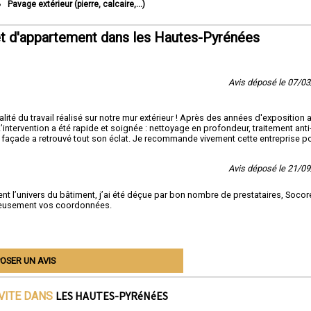
Pavage extérieur (pierre, calcaire,...)
t d'appartement dans les Hautes-Pyrénées
Avis déposé le 07/0
ité du travail réalisé sur notre mur extérieur ! Après des années d'exposition 
’intervention a été rapide et soignée : nettoyage en profondeur, traitement anti
a façade a retrouvé tout son éclat. Je recommande vivement cette entreprise p
Avis déposé le 21/0
nt l’univers du bâtiment, j’ai été déçue par bon nombre de prestataires, Socor
écieusement vos coordonnées.
OSER UN AVIS
LES HAUTES-PYRéNéES
IVITE DANS