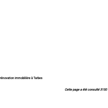
 rénovation immobilière à Tarbes
 rénovation immobilière à Lourdes
ation immobilière à Bagnères-de-Bigorre
Cette page a été consulté 3150 f
rénovation immobilière à Aureilhan
énovation immobilière à Lannemezan
ovation immobilière à Vic-en-Bigorre
 rénovation immobilière à Séméac