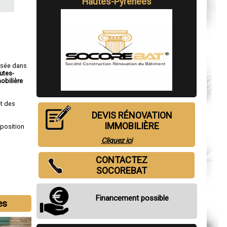
Hautes-Pyrénées
isée dans
utes-
obilière
t des
DEVIS RÉNOVATION
IMMOBILIÈRE
sposition
Cliquez ici
CONTACTEZ
SOCOREBAT
Financement possible
es