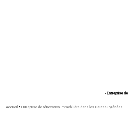
- Entreprise de
- Entreprise de
- Entreprise de rénov
Accueil
Entreprise de rénovation immobilière dans les Hautes-Pyrénées
- Entreprise de 
- Entreprise de r
- Entreprise de rén
- Entreprise de