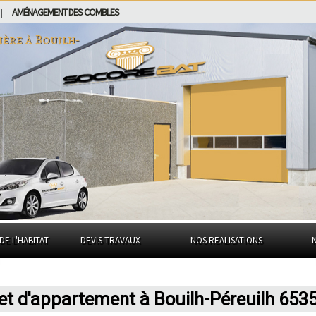
AMÉNAGEMENT DES COMBLES
|
ière à
Bouilh-
DE L'HABITAT
DEVIS TRAVAUX
NOS REALISATIONS
et d'appartement à Bouilh-Péreuilh 653