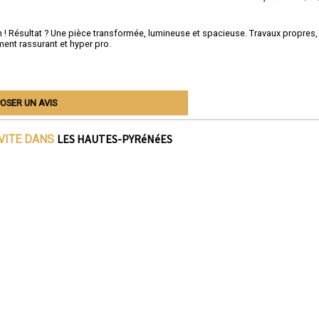
en ! Résultat ? Une pièce transformée, lumineuse et spacieuse. Travaux propres,
ent rassurant et hyper pro.
OSER UN AVIS
LES HAUTES-PYRéNéES
IVITE DANS