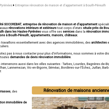
s-Pyrénées
Entreprise rénovation de maison et d'appartement à Bouilh-Péreuilh
été SOCOREBAT
,
entreprise de rénovation de maison et d'appartement
spécial
travaux
rénovations intérieurs et extérieurs
tout corps d'etats
située près de Bou
uilh dans les Hautes-Pyrénées
vous offre ses
services
dans la
rénovation immo
ons à Bouilh-Péreuilh
,
appartements
,
manoirs
,
châteaux
.
 travaillons essentiellement avec des agences immobilières, des
architectes
e
culiers.
sitez pas à nous contacter pour plus d'informations, nous sommes à votre di
 toutes
demandes de devis rénovation immobilière
.
intervenons aussi dans les villes suivantes :
Tarbes
,
Lourdes
,
Bagnères-de-Bi
ilhan
,
Lannemezan
,
Vic-en-Bigorre
,
Séméac
,
Bordères-sur-l'Échez
,
Juillan
,
Barb
t
Rénovation de maisons ancienn
errasses
, des
tion immobilière de