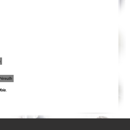
Orléans
Cahors
Agen
Mende
Angers
Cherbourg-Octeville
Reims
Saint-Dizier
Laval
Nancy
Verdun
Lorient
Metz
Nevers
h
Lille
Beauvais
Alençon
Calais
Péreuilh
Clermont-Ferrand
Pau
ois.
Tarbes
Perpignan
Strasbourg
Mulhouse
Lyon
Vesoul
Chalon-sur-Saône
Le Mans
Chambéry
Annecy