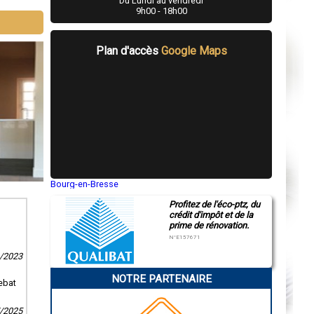
Du Lundi au vendredi
9h00 - 18h00
Plan d'accès
Google Maps
Bourg-en-Bresse
Saint-Quentin
Profitez de l'éco-ptz, du
Montluçon
crédit d'impôt et de la
Manosque
prime de rénovation.
Gap
Nice
N°E157671
Annonay
9/2023
Charleville-Mézières
Pamiers
NOTRE PARTENAIRE
Troyes
ebat
Narbonne
Rodez
Marseille
7/2025