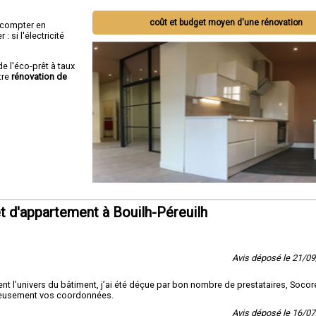
coût et budget moyen d'une rénovation
ut compter en
 si l'électricité
de l'éco-prêt à taux
tre
rénovation de
 d'appartement à Bouilh-Péreuilh
Avis déposé le 21/0
nt l’univers du bâtiment, j’ai été déçue par bon nombre de prestataires, Socor
écieusement vos coordonnées.
Avis déposé le 16/0