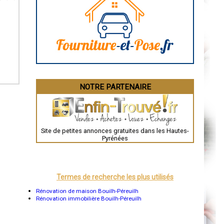
Caen
Aurillac
Angoulême
La Rochelle
Bourges
Brive-la-Gaillarde
Dijon
Saint-Brieuc
Guéret
Périgueux
Besançon
NOTRE PARTENAIRE
Valence
Évreux
Chartres
Brest
Nîmes
Toulouse
Site de petites annonces gratuites dans les Hautes-
Auch
Pyrénées
Bordeaux
Montpellier
Rennes
Châteauroux
Tours
Termes de recherche les plus utilisés
Grenoble
Dole
Rénovation de maison Bouilh-Péreuilh
Mont-de-Marsan
Rénovation immobilière Bouilh-Péreuilh
Blois
Saint-Étienne
Le Puy-en-Velay
Nantes