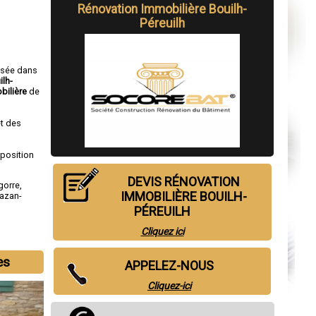
Rénovation Immobilière Bouilh-
Péreuilh
isée dans
ilh-
bilière
de
t des
sposition
DEVIS RÉNOVATION
gorre
,
IMMOBILIÈRE BOUILH-
azan-
PÉREUILH
Cliquez ici
es
APPELEZ-NOUS
Cliquez-ici