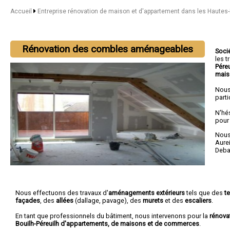
Accueil
Entreprise rénovation de maison et d'appartement dans les Haute
Rénovation des combles aménageables
Soci
les 
Pére
mais
Nous
parti
N'hé
pour
Nous 
Aure
Deba
Nous effectuons des travaux d'
aménagements extérieurs
tels que des
t
façades
, des
allées
(dallage, pavage), des
murets
et des
escaliers
.
En tant que professionnels du bâtiment, nous intervenons pour la
rénova
Bouilh-Péreuilh d'appartements, de maisons et de commerces
.