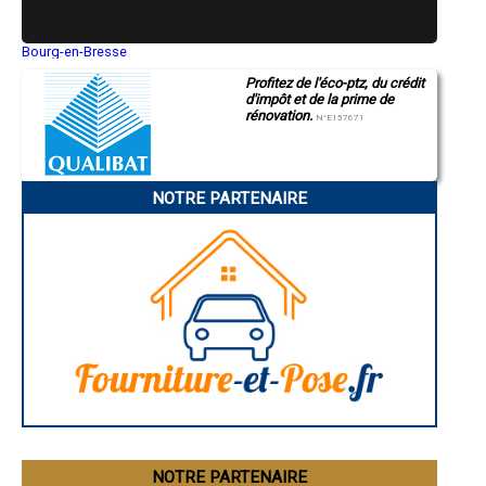
- Entreprise de rénovation immobilière à Beaudéan
- Entreprise de rénovation immobilière à Saint-Savin
- Entreprise de rénovation immobilière à Gardères
Bourg-en-Bresse
Saint-Quentin
- Entreprise de rénovation immobilière à Ordizan
Profitez de l'éco-ptz, du crédit
Montluçon
- Entreprise de rénovation immobilière à Cantaous
d'impôt et de la prime de
Manosque
- Entreprise de rénovation immobilière à Tostat
rénovation.
Gap
N°E157671
- Entreprise de rénovation immobilière à Beaucens
Nice
- Entreprise de rénovation immobilière à Ayzac-Ost
Annonay
Charleville-Mézières
- Entreprise de rénovation immobilière à Mascaras
Pamiers
- Entreprise de rénovation immobilière à Allier
NOTRE PARTENAIRE
Troyes
- Entreprise de rénovation immobilière à Monléon-Magnoac
Narbonne
- Entreprise de rénovation immobilière à Lézignan
Rodez
- Entreprise de rénovation immobilière à Montastruc
Marseille
Caen
- Entreprise de rénovation immobilière à Sarniguet
Aurillac
- Entreprise de rénovation immobilière à Auriébat
Angoulême
- Entreprise de rénovation immobilière à Vidouze
La Rochelle
- Entreprise de rénovation immobilière à Arcizac-ez-Angles
Bourges
- Entreprise de rénovation immobilière à Bazillac
Brive-la-Gaillarde
Dijon
- Entreprise de rénovation immobilière à Uglas
Saint-Brieuc
- Entreprise de rénovation immobilière à Souyeaux
Guéret
- Entreprise de rénovation immobilière à Gez
Périgueux
- Entreprise de rénovation immobilière à Luquet
Besançon
- Entreprise de rénovation immobilière à Saint-Paul
Valence
Évreux
- Entreprise de rénovation immobilière à Campistrous
Chartres
NOTRE PARTENAIRE
- Entreprise de rénovation immobilière à Adast