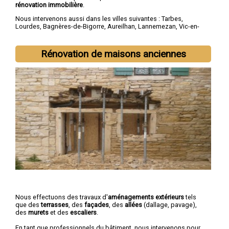
rénovation immobilière
.
Nous intervenons aussi dans les villes suivantes :
Tarbes
,
Lourdes
,
Bagnères-de-Bigorre
,
Aureilhan
,
Lannemezan
,
Vic-en-
Bigorre
,
Séméac
,
Bordères-sur-l'Échez
,
Juillan
,
Barbazan-Debat
Rénovation de maisons anciennes
Nous effectuons des travaux d'
aménagements extérieurs
tels
que des
terrasses
, des
façades
, des
allées
(dallage, pavage),
des
murets
et des
escaliers
.
En tant que professionnels du bâtiment, nous intervenons pour