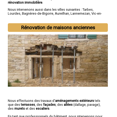
rénovation immobilière
.
Nous intervenons aussi dans les villes suivantes :
Tarbes
,
Lourdes
,
Bagnères-de-Bigorre
,
Aureilhan
,
Lannemezan
,
Vic-en-
Bigorre
,
Séméac
,
Bordères-sur-l'Échez
,
Juillan
,
Barbazan-Debat
Rénovation de maisons anciennes
Nous effectuons des travaux d'
aménagements extérieurs
tels
que des
terrasses
, des
façades
, des
allées
(dallage, pavage),
des
murets
et des
escaliers
.
En tant que professionnels du bâtiment, nous intervenons pour