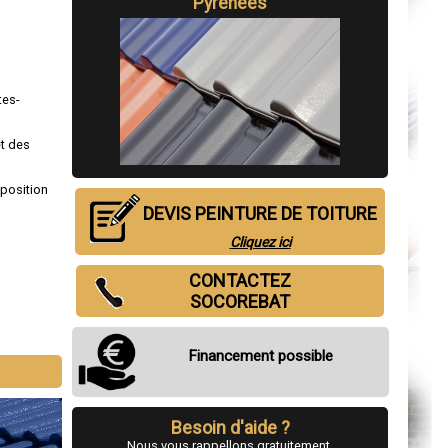
Pyrénées
tes-
et des
sposition
DEVIS PEINTURE DE TOITURE
Cliquez ici
CONTACTEZ
SOCOREBAT
Financement possible
Besoin d'aide ?
Nous vous rappellons gratuitement.