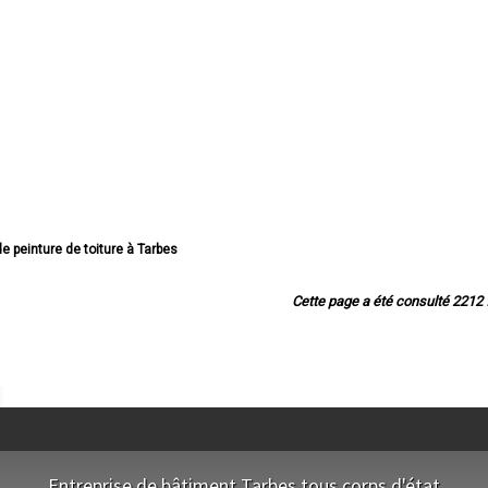
de peinture de toiture à Tarbes
de peinture de toiture à Lourdes
ture de toiture à Bagnères-de-Bigorre
Cette page a été consulté 2212 f
e peinture de toiture à Aureilhan
 peinture de toiture à Lannemezan
einture de toiture à Vic-en-Bigorre
de peinture de toiture à Séméac
ture de toiture à Bordères-sur-l'Échez
de peinture de toiture à Juillan
einture de toiture à Barbazan-Debat
einture de toiture à Argelès-Gazost
 de peinture de toiture à Odos
Entreprise de bâtiment Tarbes tous corps d'état
 de peinture de toiture à Soues