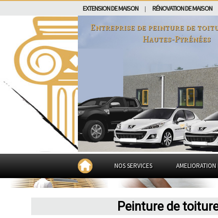
EXTENSION DE MAISON
RÉNOVATION DE MAISON
|
Entreprise de peinture de toit
Hautes-Pyrénées
NOS SERVICES
AMELIORATION 
Peinture de toitur