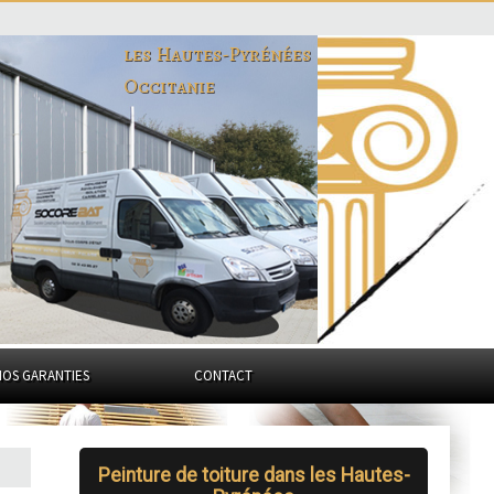
les Hautes-Pyrénées
Occitanie
NOS GARANTIES
CONTACT
Peinture de toiture dans les Hautes-