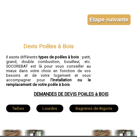
Devis Poêles à Bois
Il existe différents
types de poêles à bois
: petit,
grand, double combustion, bouilleur, etc.
SOCOREBAT est là pour vous conseiller au
mieux dans votre choix en fonction de vos
besoins et de votre logement et vous
accompagner pour
l'installation ou le
remplacement de votre poêle à bois
.
DEMANDES DE DEVIS POêLES à BOIS
Tarbes
Lourdes
Bagnères-de-Bigorre
Aureilhan
Lannemezan
Vic-en-Bigorre
Séméac
Bordères-sur-l'Échez
Juillan