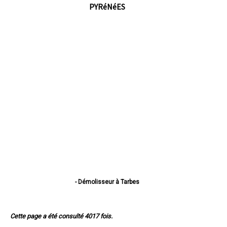
PYRéNéES
- Démolisseur à Tarbes
- Démolisseur à Lourdes
- Démolisseur à Bagnères-de-Bigorre
- Démolisseur à Aureilhan
Cette page a été consulté 4017 fois.
- Démolisseur à Lannemezan