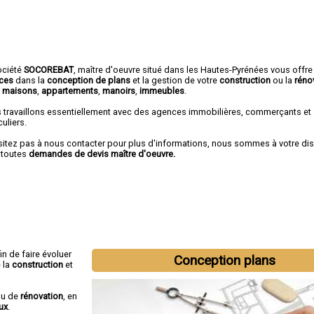
ociété
SOCOREBAT
,
maître d'oeuvre
situé dans les Hautes-Pyrénées vous offre
ices
dans la
conception de plans
et la gestion de votre
construction
ou la
réno
e
maisons
,
appartements
,
manoirs
,
immeubles
.
 travaillons essentiellement avec des agences immobilières, commerçants et
culiers.
sitez pas à nous contacter pour plus d'informations, nous sommes à votre di
 toutes
demandes de devis maître d'oeuvre.
fin de faire évoluer
Conception plans
 la
construction
et
u de
rénovation
, en
ux
.