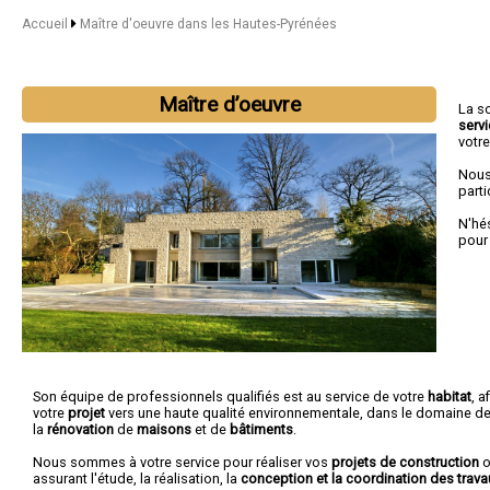
Accueil
Maître d'oeuvre dans les Hautes-Pyrénées
Maître d’oeuvre
La s
serv
votr
Nous
parti
N'hé
pour
Son équipe de professionnels qualifiés est au service de votre
habitat
, a
votre
projet
vers une haute qualité environnementale, dans le domaine de
la
rénovation
de
maisons
et de
bâtiments
.
Nous sommes à votre service pour réaliser vos
projets de construction
o
assurant l'étude, la réalisation, la
conception et la coordination des trava