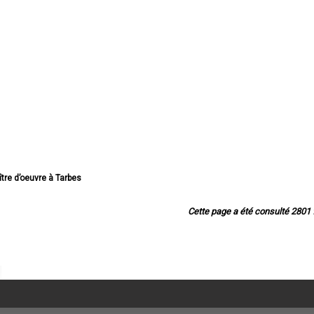
ître d’oeuvre à Tarbes
tre d’oeuvre à Lourdes
oeuvre à Bagnères-de-Bigorre
Cette page a été consulté 2801 f
tre d’oeuvre à Aureilhan
e d’oeuvre à Lannemezan
 d’oeuvre à Vic-en-Bigorre
ître d’oeuvre à Séméac
oeuvre à Bordères-sur-l'Échez
ître d’oeuvre à Juillan
 d’oeuvre à Barbazan-Debat
 d’oeuvre à Argelès-Gazost