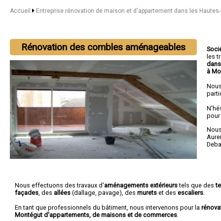
Accueil
Entreprise rénovation de maison et d'appartement dans les Haute
Rénovation des combles aménageables
Soci
les 
dans
à Mo
Nous
parti
N'hé
pour
Nous 
Aure
Deba
Nous effectuons des travaux d'
aménagements extérieurs
tels que des
t
façades
, des
allées
(dallage, pavage), des
murets
et des
escaliers
.
En tant que professionnels du bâtiment, nous intervenons pour la
rénova
Montégut d'appartements, de maisons et de commerces
.