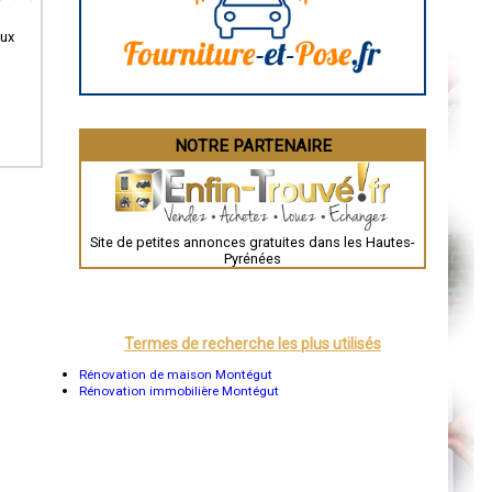
La Rochelle
Bourges
aux
Brive-la-Gaillarde
Dijon
Saint-Brieuc
Guéret
Périgueux
Besançon
NOTRE PARTENAIRE
Valence
Évreux
Chartres
Brest
Nîmes
Toulouse
Site de petites annonces gratuites dans les Hautes-
Auch
Pyrénées
Bordeaux
Montpellier
Rennes
Châteauroux
Tours
Termes de recherche les plus utilisés
Grenoble
Dole
Rénovation de maison Montégut
Mont-de-Marsan
Rénovation immobilière Montégut
Blois
Saint-Étienne
Le Puy-en-Velay
Nantes
Orléans
Cahors