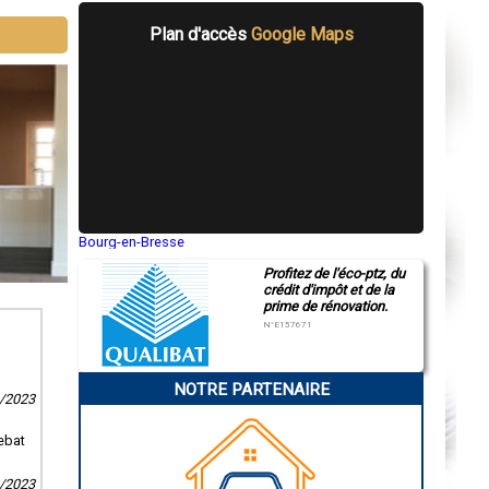
Plan d'accès
Google Maps
Bourg-en-Bresse
Saint-Quentin
Profitez de l'éco-ptz, du
Montluçon
crédit d'impôt et de la
Manosque
prime de rénovation.
Gap
Nice
N°E157671
Annonay
Charleville-Mézières
Pamiers
NOTRE PARTENAIRE
Troyes
9/2023
Narbonne
Rodez
Marseille
ebat
Caen
Aurillac
2/2023
Angoulême