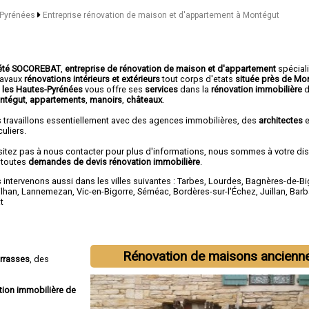
s-Pyrénées
Entreprise rénovation de maison et d'appartement à Montégut
été SOCOREBAT
,
entreprise de rénovation de maison et d'appartement
spécial
travaux
rénovations intérieurs et extérieurs
tout corps d'etats
située près de Mo
 les Hautes-Pyrénées
vous offre ses
services
dans la
rénovation immobilière
ntégut
,
appartements
,
manoirs
,
châteaux
.
 travaillons essentiellement avec des agences immobilières, des
architectes
e
culiers.
sitez pas à nous contacter pour plus d'informations, nous sommes à votre di
 toutes
demandes de devis rénovation immobilière
.
intervenons aussi dans les villes suivantes :
Tarbes
,
Lourdes
,
Bagnères-de-Bi
ilhan
,
Lannemezan
,
Vic-en-Bigorre
,
Séméac
,
Bordères-sur-l'Échez
,
Juillan
,
Barb
t
Rénovation de maisons ancienn
errasses
, des
tion immobilière de