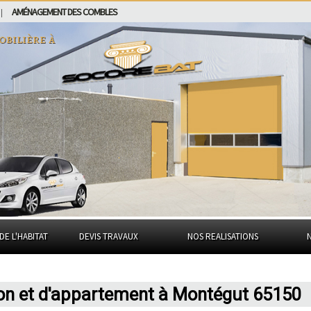
AMÉNAGEMENT DES COMBLES
|
obilière à
DE L'HABITAT
DEVIS TRAVAUX
NOS REALISATIONS
son et d'appartement à Montégut 65150