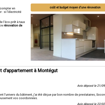
coût et budget moyen d'une rénovation
ut compter en
 si l'électricité
de l'éco-prêt à taux
tre
rénovation de
t d'appartement à Montégut
Avis déposé le 21/0
nt l’univers du bâtiment, j’ai été déçue par bon nombre de prestataires, Socor
écieusement vos coordonnées.
Avis déposé le 22/0