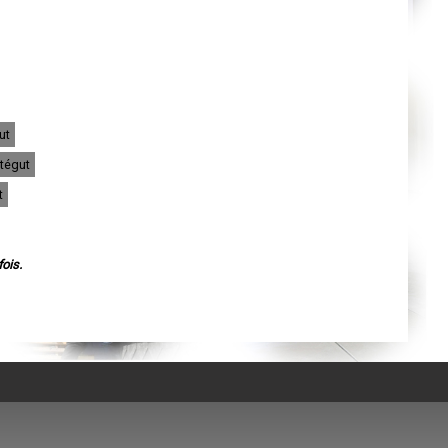
Agen
Mende
Angers
Cherbourg-Octeville
Reims
Saint-Dizier
Laval
Nancy
Verdun
ut
Lorient
Metz
tégut
Nevers
Lille
t
Beauvais
Alençon
Calais
Clermont-Ferrand
Pau
ois.
Tarbes
Perpignan
Strasbourg
Mulhouse
Lyon
Vesoul
Chalon-sur-Saône
Le Mans
Chambéry
Annecy
Paris
Le Havre