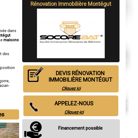
Rénovation Immobilière Montégut
isée dans
ntégut
de
maisons
t des
sposition
DEVIS RÉNOVATION
IMMOBILIÈRE MONTÉGUT
gorre
,
azan-
Cliquez ici
APPELEZ-NOUS
Cliquez-ici
es
Financement possible