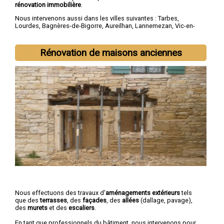
rénovation immobilière
.
Nous intervenons aussi dans les villes suivantes :
Tarbes
,
Lourdes
,
Bagnères-de-Bigorre
,
Aureilhan
,
Lannemezan
,
Vic-en-
Bigorre
,
Séméac
,
Bordères-sur-l'Échez
,
Juillan
,
Barbazan-Debat
Rénovation de maisons anciennes
Nous effectuons des travaux d'
aménagements extérieurs
tels
que des
terrasses
, des
façades
, des
allées
(dallage, pavage),
des
murets
et des
escaliers
.
En tant que professionnels du bâtiment, nous intervenons pour