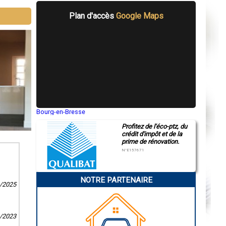
Plan d'accès
Google Maps
Bourg-en-Bresse
Saint-Quentin
Profitez de l'éco-ptz, du
Montluçon
crédit d'impôt et de la
Manosque
prime de rénovation.
Gap
Nice
N°E157671
Annonay
Charleville-Mézières
Pamiers
NOTRE PARTENAIRE
Troyes
6/2025
Narbonne
Rodez
Marseille
Caen
9/2023
Aurillac
Angoulême