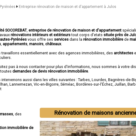
s-Pyrénées
Entreprise rénovation de maison et d'appartement à Julos
été SOCOREBAT
,
entreprise de rénovation de maison et d'appartement
spécial
travaux
rénovations intérieurs et extérieurs
tout corps d'etats
située près de Ju
Hautes-Pyrénées
vous offre ses
services
dans la
rénovation immobilière
de
mai
s
,
appartements
,
manoirs
,
châteaux
.
 travaillons essentiellement avec des agences immobilières, des
architectes
e
culiers.
sitez pas à nous contacter pour plus d'informations, nous sommes à votre di
 toutes
demandes de devis rénovation immobilière
.
intervenons aussi dans les villes suivantes :
Tarbes
,
Lourdes
,
Bagnères-de-Bi
ilhan
,
Lannemezan
,
Vic-en-Bigorre
,
Séméac
,
Bordères-sur-l'Échez
,
Juillan
,
Barb
t
Rénovation de maisons ancienn
errasses
, des
tion immobilière de