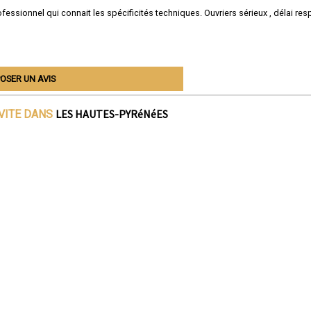
ofessionnel qui connait les spécificités techniques. Ouvriers sérieux , délai res
OSER UN AVIS
LES HAUTES-PYRéNéES
IVITE DANS