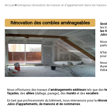
Accueil
Entreprise rénovation de maison et d'appartement dans les Haute
Rénovation des combles aménageables
Soci
les 
les 
Julo
Nous
parti
N'hé
pour
Nous 
Aure
Deba
Nous effectuons des travaux d'
aménagements extérieurs
tels que des
t
façades
, des
allées
(dallage, pavage), des
murets
et des
escaliers
.
En tant que professionnels du bâtiment, nous intervenons pour la
rénova
Julos d'appartements, de maisons et de commerces
.