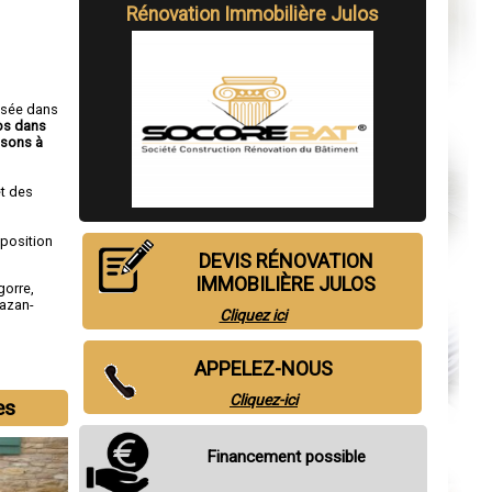
Rénovation Immobilière Julos
isée dans
los dans
sons à
t des
sposition
DEVIS RÉNOVATION
IMMOBILIÈRE JULOS
gorre
,
azan-
Cliquez ici
APPELEZ-NOUS
Cliquez-ici
es
Financement possible