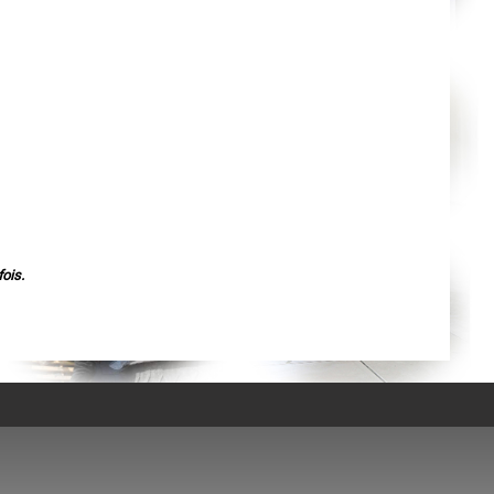
Agen
Mende
Angers
Cherbourg-Octeville
Reims
Saint-Dizier
Laval
Nancy
Verdun
Lorient
Metz
Nevers
Lille
Beauvais
Alençon
Calais
Clermont-Ferrand
ois.
Pau
Tarbes
Perpignan
Strasbourg
Mulhouse
Lyon
Vesoul
Chalon-sur-Saône
Le Mans
Chambéry
Annecy
Paris
Le Havre