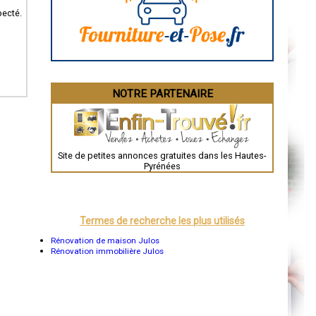
La Rochelle
pecté.
Bourges
Brive-la-Gaillarde
Dijon
Saint-Brieuc
Guéret
Périgueux
Besançon
NOTRE PARTENAIRE
Valence
Évreux
Chartres
Brest
Nîmes
Toulouse
Site de petites annonces gratuites dans les Hautes-
Auch
Pyrénées
Bordeaux
Montpellier
Rennes
Châteauroux
Tours
Termes de recherche les plus utilisés
Grenoble
Dole
Rénovation de maison Julos
Mont-de-Marsan
Rénovation immobilière Julos
Blois
Saint-Étienne
Le Puy-en-Velay
Nantes
Orléans
Cahors