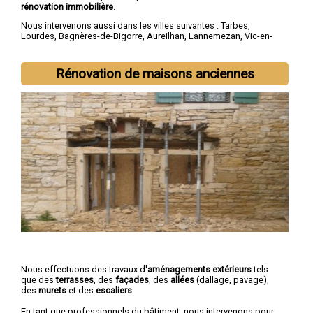
rénovation immobilière
.
Nous intervenons aussi dans les villes suivantes :
Tarbes
,
Lourdes
,
Bagnères-de-Bigorre
,
Aureilhan
,
Lannemezan
,
Vic-en-
Bigorre
,
Séméac
,
Bordères-sur-l'Échez
,
Juillan
,
Barbazan-Debat
Rénovation de maisons anciennes
Nous effectuons des travaux d'
aménagements extérieurs
tels
que des
terrasses
, des
façades
, des
allées
(dallage, pavage),
des
murets
et des
escaliers
.
En tant que professionnels du bâtiment, nous intervenons pour