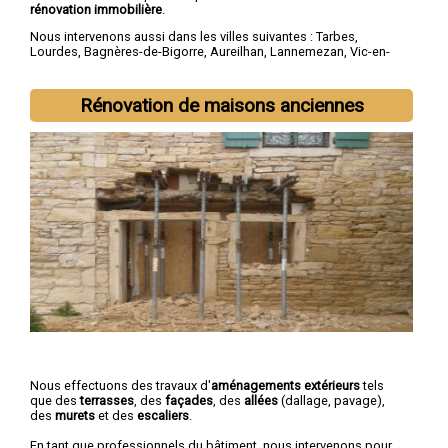
rénovation immobilière
.
Nous intervenons aussi dans les villes suivantes :
Tarbes
,
Lourdes
,
Bagnères-de-Bigorre
,
Aureilhan
,
Lannemezan
,
Vic-en-
Bigorre
,
Séméac
,
Bordères-sur-l'Échez
,
Juillan
,
Barbazan-Debat
Rénovation de maisons anciennes
Nous effectuons des travaux d'
aménagements extérieurs
tels
que des
terrasses
, des
façades
, des
allées
(dallage, pavage),
des
murets
et des
escaliers
.
En tant que professionnels du bâtiment, nous intervenons pour