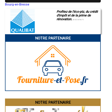
- Entreprise de rénovation immobilière à Gardères
Bourg-en-Bresse
Saint-Quentin
- Entreprise de rénovation immobilière à Ordizan
Profitez de l'éco-ptz, du crédit
Montluçon
- Entreprise de rénovation immobilière à Cantaous
d'impôt et de la prime de
Manosque
- Entreprise de rénovation immobilière à Tostat
rénovation.
Gap
N°E157671
- Entreprise de rénovation immobilière à Beaucens
Nice
- Entreprise de rénovation immobilière à Ayzac-Ost
Annonay
Charleville-Mézières
- Entreprise de rénovation immobilière à Mascaras
Pamiers
- Entreprise de rénovation immobilière à Allier
NOTRE PARTENAIRE
Troyes
- Entreprise de rénovation immobilière à Monléon-Magnoac
Narbonne
- Entreprise de rénovation immobilière à Lézignan
Rodez
- Entreprise de rénovation immobilière à Montastruc
Marseille
Caen
- Entreprise de rénovation immobilière à Sarniguet
Aurillac
- Entreprise de rénovation immobilière à Auriébat
Angoulême
- Entreprise de rénovation immobilière à Vidouze
La Rochelle
- Entreprise de rénovation immobilière à Arcizac-ez-Angles
Bourges
- Entreprise de rénovation immobilière à Bazillac
Brive-la-Gaillarde
Dijon
- Entreprise de rénovation immobilière à Uglas
Saint-Brieuc
- Entreprise de rénovation immobilière à Souyeaux
Guéret
- Entreprise de rénovation immobilière à Gez
Périgueux
- Entreprise de rénovation immobilière à Luquet
Besançon
- Entreprise de rénovation immobilière à Saint-Paul
Valence
Évreux
- Entreprise de rénovation immobilière à Campistrous
Chartres
NOTRE PARTENAIRE
- Entreprise de rénovation immobilière à Adast
Brest
- Entreprise de rénovation immobilière à Ayros-Arbouix
Nîmes