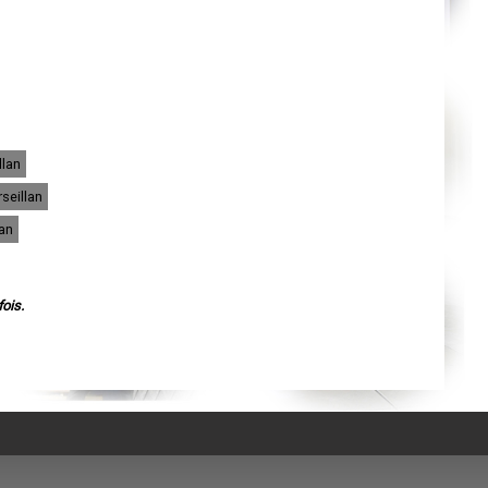
Agen
Mende
Angers
Cherbourg-Octeville
Reims
Saint-Dizier
Laval
Nancy
Verdun
Lorient
llan
Metz
Nevers
seillan
Lille
Beauvais
lan
Alençon
Calais
Clermont-Ferrand
Pau
Tarbes
ois.
Perpignan
Strasbourg
Mulhouse
Lyon
Vesoul
Chalon-sur-Saône
Le Mans
Chambéry
Annecy
Paris
Le Havre