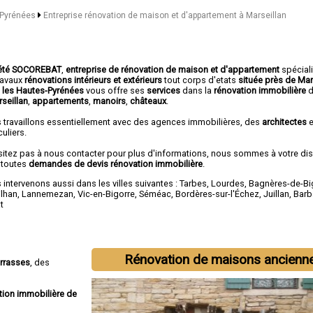
s-Pyrénées
Entreprise rénovation de maison et d'appartement à Marseillan
été SOCOREBAT
,
entreprise de rénovation de maison et d'appartement
spécial
travaux
rénovations intérieurs et extérieurs
tout corps d'etats
située près de Mar
 les Hautes-Pyrénées
vous offre ses
services
dans la
rénovation immobilière
seillan
,
appartements
,
manoirs
,
châteaux
.
 travaillons essentiellement avec des agences immobilières, des
architectes
e
culiers.
sitez pas à nous contacter pour plus d'informations, nous sommes à votre di
 toutes
demandes de devis rénovation immobilière
.
intervenons aussi dans les villes suivantes :
Tarbes
,
Lourdes
,
Bagnères-de-Bi
ilhan
,
Lannemezan
,
Vic-en-Bigorre
,
Séméac
,
Bordères-sur-l'Échez
,
Juillan
,
Barb
t
Rénovation de maisons ancienn
errasses
, des
tion immobilière de