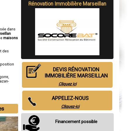
Rénovation Immobilière Marseillan
isée dans
seillan
de
maisons
t des
sposition
DEVIS RÉNOVATION
IMMOBILIÈRE MARSEILLAN
gorre
,
azan-
Cliquez ici
APPELEZ-NOUS
Cliquez-ici
es
Financement possible