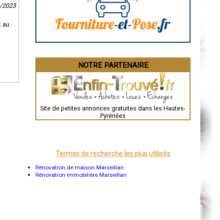
8/2023
La Rochelle
Bourges
Brive-la-Gaillarde
t au
Dijon
Saint-Brieuc
Guéret
Périgueux
Besançon
NOTRE PARTENAIRE
Valence
Évreux
Chartres
Brest
Nîmes
Toulouse
Site de petites annonces gratuites dans les Hautes-
Auch
Pyrénées
Bordeaux
Montpellier
Rennes
Châteauroux
Tours
Termes de recherche les plus utilisés
Grenoble
Dole
Rénovation de maison Marseillan
Mont-de-Marsan
Rénovation immobilière Marseillan
Blois
Saint-Étienne
Le Puy-en-Velay
Nantes
Orléans
Cahors