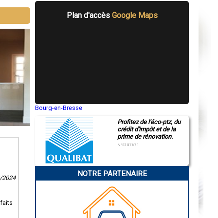
Plan d'accès
Google Maps
Bourg-en-Bresse
Saint-Quentin
Profitez de l'éco-ptz, du
Montluçon
crédit d'impôt et de la
Manosque
prime de rénovation.
Gap
Nice
N°E157671
Annonay
Charleville-Mézières
Pamiers
NOTRE PARTENAIRE
Troyes
2/2024
Narbonne
Rodez
Marseille
faits
Caen
Aurillac
Angoulême