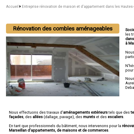
Accueil
Entreprise rénovation de maison et d'appartement dans les Haute
Rénovation des combles aménageables
Soci
les 
dans
à Mar
Nous
parti
N'hé
pour
Nous 
Aure
Deba
Nous effectuons des travaux d'
aménagements extérieurs
tels que des
t
façades
, des
allées
(dallage, pavage), des
murets
et des
escaliers
.
En tant que professionnels du bâtiment, nous intervenons pour la
rénova
Marseillan d'appartements, de maisons et de commerces
.