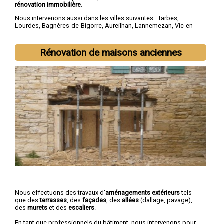
rénovation immobilière
.
Nous intervenons aussi dans les villes suivantes :
Tarbes
,
Lourdes
,
Bagnères-de-Bigorre
,
Aureilhan
,
Lannemezan
,
Vic-en-
Bigorre
,
Séméac
,
Bordères-sur-l'Échez
,
Juillan
,
Barbazan-Debat
Rénovation de maisons anciennes
Nous effectuons des travaux d'
aménagements extérieurs
tels
que des
terrasses
, des
façades
, des
allées
(dallage, pavage),
des
murets
et des
escaliers
.
En tant que professionnels du bâtiment, nous intervenons pour