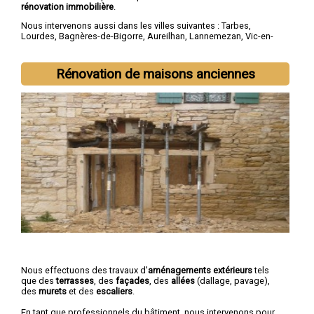
rénovation immobilière
.
Nous intervenons aussi dans les villes suivantes :
Tarbes
,
Lourdes
,
Bagnères-de-Bigorre
,
Aureilhan
,
Lannemezan
,
Vic-en-
Bigorre
,
Séméac
,
Bordères-sur-l'Échez
,
Juillan
,
Barbazan-Debat
Rénovation de maisons anciennes
Nous effectuons des travaux d'
aménagements extérieurs
tels
que des
terrasses
, des
façades
, des
allées
(dallage, pavage),
des
murets
et des
escaliers
.
En tant que professionnels du bâtiment, nous intervenons pour