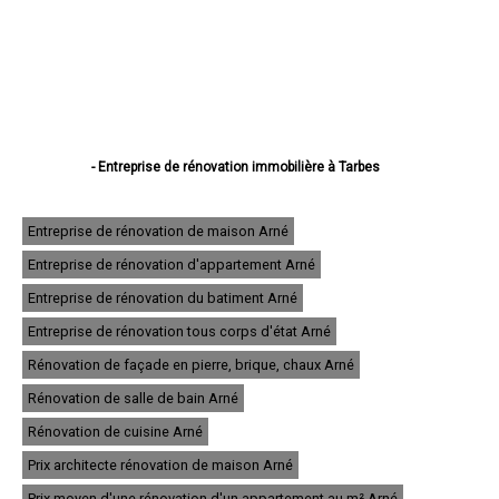
- Entreprise de rénovation immobilière à Tarbes
- Entreprise de rénovation immobilière à Lourdes
- Entreprise de rénovation immobilière à Bagnères-de-Bigorre
- Entreprise de rénovation immobilière à Aureilhan
Entreprise de rénovation de maison Arné
- Entreprise de rénovation immobilière à Lannemezan
Entreprise de rénovation d'appartement Arné
- Entreprise de rénovation immobilière à Vic-en-Bigorre
- Entreprise de rénovation immobilière à Séméac
Entreprise de rénovation du batiment Arné
- Entreprise de rénovation immobilière à Bordères-sur-l'Échez
- Entreprise de rénovation immobilière à Juillan
Entreprise de rénovation tous corps d'état Arné
- Entreprise de rénovation immobilière à Barbazan-Debat
Rénovation de façade en pierre, brique, chaux Arné
- Entreprise de rénovation immobilière à Argelès-Gazost
- Entreprise de rénovation immobilière à Odos
Rénovation de salle de bain Arné
- Entreprise de rénovation immobilière à Soues
- Entreprise de rénovation immobilière à Ibos
Rénovation de cuisine Arné
- Entreprise de rénovation immobilière à Maubourguet
Prix architecte rénovation de maison Arné
- Entreprise de rénovation immobilière à Ossun
- Entreprise de rénovation immobilière à Laloubère
Prix moyen d'une rénovation d'un appartement au m² Arné