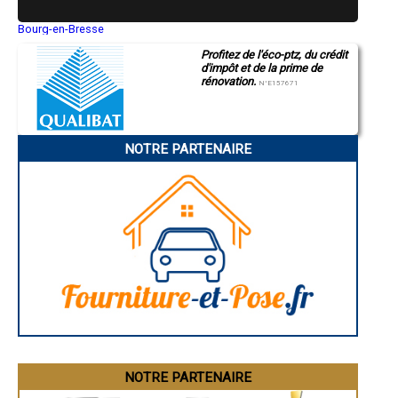
- Entreprise de rénovation immobilière à Saint-Savin
- Entreprise de rénovation immobilière à Gardères
Bourg-en-Bresse
Saint-Quentin
- Entreprise de rénovation immobilière à Ordizan
Profitez de l'éco-ptz, du crédit
Montluçon
- Entreprise de rénovation immobilière à Cantaous
d'impôt et de la prime de
Manosque
- Entreprise de rénovation immobilière à Tostat
rénovation.
Gap
N°E157671
- Entreprise de rénovation immobilière à Beaucens
Nice
- Entreprise de rénovation immobilière à Ayzac-Ost
Annonay
Charleville-Mézières
- Entreprise de rénovation immobilière à Mascaras
Pamiers
- Entreprise de rénovation immobilière à Allier
NOTRE PARTENAIRE
Troyes
- Entreprise de rénovation immobilière à Monléon-Magnoac
Narbonne
- Entreprise de rénovation immobilière à Lézignan
Rodez
- Entreprise de rénovation immobilière à Montastruc
Marseille
Caen
- Entreprise de rénovation immobilière à Sarniguet
Aurillac
- Entreprise de rénovation immobilière à Auriébat
Angoulême
- Entreprise de rénovation immobilière à Vidouze
La Rochelle
- Entreprise de rénovation immobilière à Arcizac-ez-Angles
Bourges
- Entreprise de rénovation immobilière à Bazillac
Brive-la-Gaillarde
Dijon
- Entreprise de rénovation immobilière à Uglas
Saint-Brieuc
- Entreprise de rénovation immobilière à Souyeaux
Guéret
- Entreprise de rénovation immobilière à Gez
Périgueux
- Entreprise de rénovation immobilière à Luquet
Besançon
- Entreprise de rénovation immobilière à Saint-Paul
Valence
Évreux
- Entreprise de rénovation immobilière à Campistrous
Chartres
NOTRE PARTENAIRE
- Entreprise de rénovation immobilière à Adast
Brest
- Entreprise de rénovation immobilière à Ayros-Arbouix