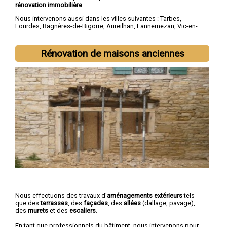
rénovation immobilière
.
Nous intervenons aussi dans les villes suivantes :
Tarbes
,
Lourdes
,
Bagnères-de-Bigorre
,
Aureilhan
,
Lannemezan
,
Vic-en-
Bigorre
,
Séméac
,
Bordères-sur-l'Échez
,
Juillan
,
Barbazan-Debat
Rénovation de maisons anciennes
Nous effectuons des travaux d'
aménagements extérieurs
tels
que des
terrasses
, des
façades
, des
allées
(dallage, pavage),
des
murets
et des
escaliers
.
En tant que professionnels du bâtiment, nous intervenons pour