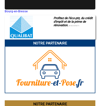
- Entreprise de rénovation immobilière à Beaudéan
- Entreprise de rénovation immobilière à Saint-Savin
- Entreprise de rénovation immobilière à Gardères
Bourg-en-Bresse
Saint-Quentin
- Entreprise de rénovation immobilière à Ordizan
Profitez de l'éco-ptz, du crédit
Montluçon
- Entreprise de rénovation immobilière à Cantaous
d'impôt et de la prime de
Manosque
- Entreprise de rénovation immobilière à Tostat
rénovation.
Gap
N°E157671
- Entreprise de rénovation immobilière à Beaucens
Nice
- Entreprise de rénovation immobilière à Ayzac-Ost
Annonay
Charleville-Mézières
- Entreprise de rénovation immobilière à Mascaras
Pamiers
- Entreprise de rénovation immobilière à Allier
NOTRE PARTENAIRE
Troyes
- Entreprise de rénovation immobilière à Monléon-Magnoac
Narbonne
- Entreprise de rénovation immobilière à Lézignan
Rodez
- Entreprise de rénovation immobilière à Montastruc
Marseille
Caen
- Entreprise de rénovation immobilière à Sarniguet
Aurillac
- Entreprise de rénovation immobilière à Auriébat
Angoulême
- Entreprise de rénovation immobilière à Vidouze
La Rochelle
- Entreprise de rénovation immobilière à Arcizac-ez-Angles
Bourges
- Entreprise de rénovation immobilière à Bazillac
Brive-la-Gaillarde
Dijon
- Entreprise de rénovation immobilière à Uglas
Saint-Brieuc
- Entreprise de rénovation immobilière à Souyeaux
Guéret
- Entreprise de rénovation immobilière à Gez
Périgueux
- Entreprise de rénovation immobilière à Luquet
Besançon
- Entreprise de rénovation immobilière à Saint-Paul
Valence
Évreux
- Entreprise de rénovation immobilière à Campistrous
Chartres
NOTRE PARTENAIRE
- Entreprise de rénovation immobilière à Adast