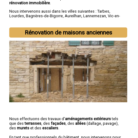
rénovation immobilière
.
Nous intervenons aussi dans les villes suivantes :
Tarbes
,
Lourdes
,
Bagnères-de-Bigorre
,
Aureilhan
,
Lannemezan
,
Vic-en-
Bigorre
,
Séméac
,
Bordères-sur-l'Échez
,
Juillan
,
Barbazan-Debat
Rénovation de maisons anciennes
Nous effectuons des travaux d'
aménagements extérieurs
tels
que des
terrasses
, des
façades
, des
allées
(dallage, pavage),
des
murets
et des
escaliers
.
En tant que professionnels du bâtiment, nous intervenons pour