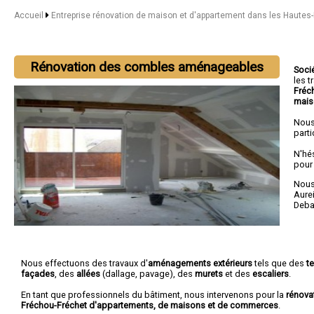
Accueil
Entreprise rénovation de maison et d'appartement dans les Haute
Rénovation des combles aménageables
Soci
les 
Fréc
mais
Nous
parti
N'hé
pour
Nous 
Aure
Deba
Nous effectuons des travaux d'
aménagements extérieurs
tels que des
t
façades
, des
allées
(dallage, pavage), des
murets
et des
escaliers
.
En tant que professionnels du bâtiment, nous intervenons pour la
rénova
Fréchou-Fréchet d'appartements, de maisons et de commerces
.