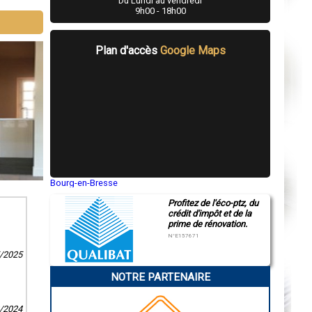
Du Lundi au vendredi
9h00 - 18h00
Plan d'accès
Google Maps
Bourg-en-Bresse
Saint-Quentin
Profitez de l'éco-ptz, du
Montluçon
crédit d'impôt et de la
Manosque
prime de rénovation.
Gap
Nice
N°E157671
Annonay
5/2025
Charleville-Mézières
Pamiers
NOTRE PARTENAIRE
Troyes
Narbonne
Rodez
Marseille
2/2024