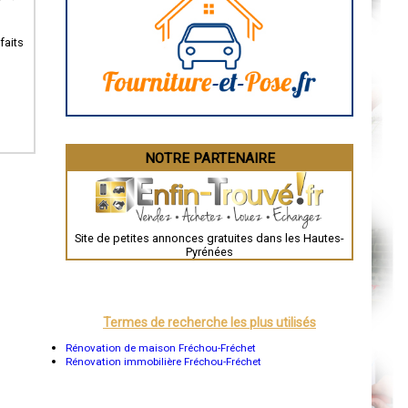
Caen
Aurillac
Angoulême
faits
La Rochelle
Bourges
Brive-la-Gaillarde
Dijon
Saint-Brieuc
Guéret
Périgueux
Besançon
NOTRE PARTENAIRE
Valence
Évreux
Chartres
Brest
Nîmes
Toulouse
Site de petites annonces gratuites dans les Hautes-
Auch
Pyrénées
Bordeaux
Montpellier
Rennes
Châteauroux
Tours
Termes de recherche les plus utilisés
Grenoble
Dole
Rénovation de maison Fréchou-Fréchet
Mont-de-Marsan
Rénovation immobilière Fréchou-Fréchet
Blois
Saint-Étienne
Le Puy-en-Velay
Nantes