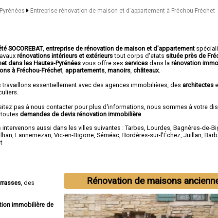
s-Pyrénées
Entreprise rénovation de maison et d'appartement à Fréchou-Fréchet
été SOCOREBAT
,
entreprise de rénovation de maison et d'appartement
spécial
travaux
rénovations intérieurs et extérieurs
tout corps d'etats
située près de Fré
het dans les Hautes-Pyrénées
vous offre ses
services
dans la
rénovation immo
ons à Fréchou-Fréchet
,
appartements
,
manoirs
,
châteaux
.
 travaillons essentiellement avec des agences immobilières, des
architectes
e
culiers.
sitez pas à nous contacter pour plus d'informations, nous sommes à votre di
 toutes
demandes de devis rénovation immobilière
.
intervenons aussi dans les villes suivantes :
Tarbes
,
Lourdes
,
Bagnères-de-Bi
ilhan
,
Lannemezan
,
Vic-en-Bigorre
,
Séméac
,
Bordères-sur-l'Échez
,
Juillan
,
Barb
t
Rénovation de maisons ancienn
errasses
, des
tion immobilière de