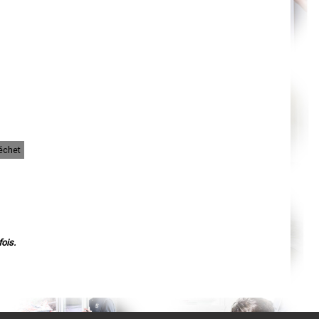
Orléans
Cahors
Agen
Mende
Angers
Cherbourg-Octeville
Reims
Saint-Dizier
Laval
Nancy
Verdun
Lorient
Metz
Nevers
échet
Lille
Beauvais
Alençon
Calais
Clermont-Ferrand
Pau
Tarbes
Perpignan
ois.
Strasbourg
Mulhouse
Lyon
Vesoul
Chalon-sur-Saône
Le Mans
Chambéry
Annecy