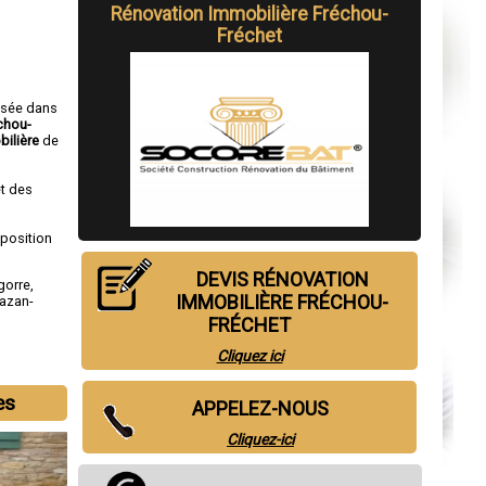
Rénovation Immobilière Fréchou-
Fréchet
isée dans
chou-
bilière
de
t des
sposition
DEVIS RÉNOVATION
gorre
,
IMMOBILIÈRE FRÉCHOU-
azan-
FRÉCHET
Cliquez ici
es
APPELEZ-NOUS
Cliquez-ici