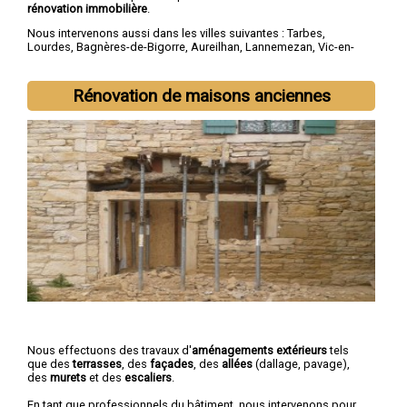
rénovation immobilière
.
Nous intervenons aussi dans les villes suivantes :
Tarbes
,
Lourdes
,
Bagnères-de-Bigorre
,
Aureilhan
,
Lannemezan
,
Vic-en-
Bigorre
,
Séméac
,
Bordères-sur-l'Échez
,
Juillan
,
Barbazan-Debat
Rénovation de maisons anciennes
Nous effectuons des travaux d'
aménagements extérieurs
tels
que des
terrasses
, des
façades
, des
allées
(dallage, pavage),
des
murets
et des
escaliers
.
En tant que professionnels du bâtiment, nous intervenons pour