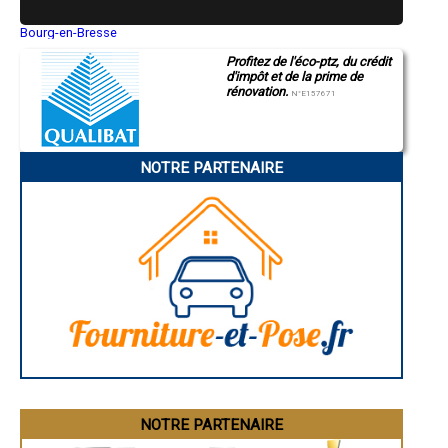
- Entreprise de rénovation immobilière à Saint-Savin
- Entreprise de rénovation immobilière à Gardères
Bourg-en-Bresse
Saint-Quentin
- Entreprise de rénovation immobilière à Ordizan
Profitez de l'éco-ptz, du crédit
Montluçon
- Entreprise de rénovation immobilière à Cantaous
d'impôt et de la prime de
Manosque
- Entreprise de rénovation immobilière à Tostat
rénovation.
Gap
N°E157671
- Entreprise de rénovation immobilière à Beaucens
Nice
- Entreprise de rénovation immobilière à Ayzac-Ost
Annonay
Charleville-Mézières
- Entreprise de rénovation immobilière à Mascaras
Pamiers
- Entreprise de rénovation immobilière à Allier
NOTRE PARTENAIRE
Troyes
- Entreprise de rénovation immobilière à Monléon-Magnoac
Narbonne
- Entreprise de rénovation immobilière à Lézignan
Rodez
- Entreprise de rénovation immobilière à Montastruc
Marseille
Caen
- Entreprise de rénovation immobilière à Sarniguet
Aurillac
- Entreprise de rénovation immobilière à Auriébat
Angoulême
- Entreprise de rénovation immobilière à Vidouze
La Rochelle
- Entreprise de rénovation immobilière à Arcizac-ez-Angles
Bourges
- Entreprise de rénovation immobilière à Bazillac
Brive-la-Gaillarde
Dijon
- Entreprise de rénovation immobilière à Uglas
Saint-Brieuc
- Entreprise de rénovation immobilière à Souyeaux
Guéret
- Entreprise de rénovation immobilière à Gez
Périgueux
- Entreprise de rénovation immobilière à Luquet
Besançon
- Entreprise de rénovation immobilière à Saint-Paul
Valence
Évreux
- Entreprise de rénovation immobilière à Campistrous
Chartres
NOTRE PARTENAIRE
- Entreprise de rénovation immobilière à Adast
Brest
- Entreprise de rénovation immobilière à Ayros-Arbouix