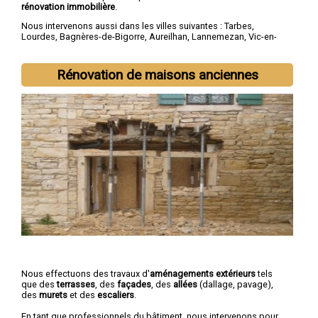
rénovation immobilière
.
Nous intervenons aussi dans les villes suivantes :
Tarbes
,
Lourdes
,
Bagnères-de-Bigorre
,
Aureilhan
,
Lannemezan
,
Vic-en-
Bigorre
,
Séméac
,
Bordères-sur-l'Échez
,
Juillan
,
Barbazan-Debat
Rénovation de maisons anciennes
Nous effectuons des travaux d'
aménagements extérieurs
tels
que des
terrasses
, des
façades
, des
allées
(dallage, pavage),
des
murets
et des
escaliers
.
En tant que professionnels du bâtiment, nous intervenons pour