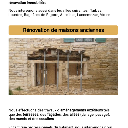
rénovation immobilière
.
Nous intervenons aussi dans les villes suivantes :
Tarbes
,
Lourdes
,
Bagnères-de-Bigorre
,
Aureilhan
,
Lannemezan
,
Vic-en-
Bigorre
,
Séméac
,
Bordères-sur-l'Échez
,
Juillan
,
Barbazan-Debat
Rénovation de maisons anciennes
Nous effectuons des travaux d'
aménagements extérieurs
tels
que des
terrasses
, des
façades
, des
allées
(dallage, pavage),
des
murets
et des
escaliers
.
En tant que professionnels du bâtiment, nous intervenons pour