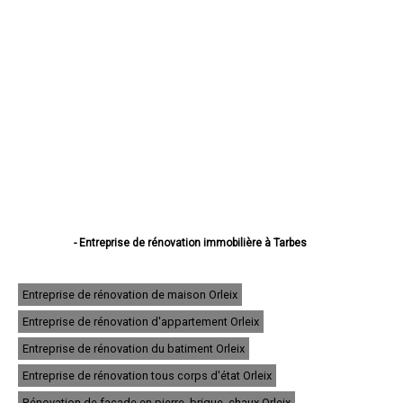
- Entreprise de rénovation immobilière à Tarbes
- Entreprise de rénovation immobilière à Lourdes
- Entreprise de rénovation immobilière à Bagnères-de-Bigorre
- Entreprise de rénovation immobilière à Aureilhan
Entreprise de rénovation de maison Orleix
- Entreprise de rénovation immobilière à Lannemezan
Entreprise de rénovation d'appartement Orleix
- Entreprise de rénovation immobilière à Vic-en-Bigorre
- Entreprise de rénovation immobilière à Séméac
Entreprise de rénovation du batiment Orleix
- Entreprise de rénovation immobilière à Bordères-sur-l'Échez
- Entreprise de rénovation immobilière à Juillan
Entreprise de rénovation tous corps d'état Orleix
- Entreprise de rénovation immobilière à Barbazan-Debat
Rénovation de façade en pierre, brique, chaux Orleix