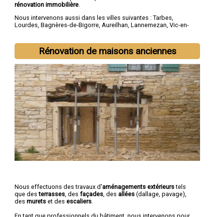
rénovation immobilière
.
Nous intervenons aussi dans les villes suivantes :
Tarbes
,
Lourdes
,
Bagnères-de-Bigorre
,
Aureilhan
,
Lannemezan
,
Vic-en-
Bigorre
,
Séméac
,
Bordères-sur-l'Échez
,
Juillan
,
Barbazan-Debat
Rénovation de maisons anciennes
Nous effectuons des travaux d'
aménagements extérieurs
tels
que des
terrasses
, des
façades
, des
allées
(dallage, pavage),
des
murets
et des
escaliers
.
En tant que professionnels du bâtiment, nous intervenons pour