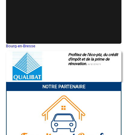
- Entreprise de rénovation immobilière à Esquièze-Sère
- Entreprise de rénovation immobilière à Loubajac
- Entreprise de rénovation immobilière à Arcizans-Avant
- Entreprise de rénovation immobilière à Bonnefont
- Entreprise de rénovation immobilière à Camalès
- Entreprise de rénovation immobilière à Vielle-Aure
- Entreprise de rénovation immobilière à Beaudéan
- Entreprise de rénovation immobilière à Saint-Savin
- Entreprise de rénovation immobilière à Gardères
Bourg-en-Bresse
Saint-Quentin
- Entreprise de rénovation immobilière à Ordizan
Profitez de l'éco-ptz, du crédit
Montluçon
- Entreprise de rénovation immobilière à Cantaous
d'impôt et de la prime de
Manosque
- Entreprise de rénovation immobilière à Tostat
rénovation.
Gap
N°E157671
- Entreprise de rénovation immobilière à Beaucens
Nice
- Entreprise de rénovation immobilière à Ayzac-Ost
Annonay
Charleville-Mézières
- Entreprise de rénovation immobilière à Mascaras
Pamiers
- Entreprise de rénovation immobilière à Allier
NOTRE PARTENAIRE
Troyes
- Entreprise de rénovation immobilière à Monléon-Magnoac
Narbonne
- Entreprise de rénovation immobilière à Lézignan
Rodez
- Entreprise de rénovation immobilière à Montastruc
Marseille
Caen
- Entreprise de rénovation immobilière à Sarniguet
Aurillac
- Entreprise de rénovation immobilière à Auriébat
Angoulême
- Entreprise de rénovation immobilière à Vidouze
La Rochelle
- Entreprise de rénovation immobilière à Arcizac-ez-Angles
Bourges
- Entreprise de rénovation immobilière à Bazillac
Brive-la-Gaillarde
Dijon
- Entreprise de rénovation immobilière à Uglas