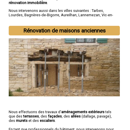
rénovation immobilière
.
Nous intervenons aussi dans les villes suivantes :
Tarbes
,
Lourdes
,
Bagnères-de-Bigorre
,
Aureilhan
,
Lannemezan
,
Vic-en-
Bigorre
,
Séméac
,
Bordères-sur-l'Échez
,
Juillan
,
Barbazan-Debat
Rénovation de maisons anciennes
Nous effectuons des travaux d'
aménagements extérieurs
tels
que des
terrasses
, des
façades
, des
allées
(dallage, pavage),
des
murets
et des
escaliers
.
En tant que professionnels du bâtiment, nous intervenons pour