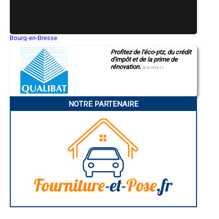
- Entreprise de rénovation immobilière à Camalès
- Entreprise de rénovation immobilière à Vielle-Aure
- Entreprise de rénovation immobilière à Beaudéan
- Entreprise de rénovation immobilière à Saint-Savin
- Entreprise de rénovation immobilière à Gardères
Bourg-en-Bresse
Saint-Quentin
- Entreprise de rénovation immobilière à Ordizan
Profitez de l'éco-ptz, du crédit
Montluçon
- Entreprise de rénovation immobilière à Cantaous
d'impôt et de la prime de
Manosque
- Entreprise de rénovation immobilière à Tostat
rénovation.
Gap
N°E157671
- Entreprise de rénovation immobilière à Beaucens
Nice
- Entreprise de rénovation immobilière à Ayzac-Ost
Annonay
Charleville-Mézières
- Entreprise de rénovation immobilière à Mascaras
Pamiers
- Entreprise de rénovation immobilière à Allier
NOTRE PARTENAIRE
Troyes
- Entreprise de rénovation immobilière à Monléon-Magnoac
Narbonne
- Entreprise de rénovation immobilière à Lézignan
Rodez
- Entreprise de rénovation immobilière à Montastruc
Marseille
Caen
- Entreprise de rénovation immobilière à Sarniguet
Aurillac
- Entreprise de rénovation immobilière à Auriébat
Angoulême
- Entreprise de rénovation immobilière à Vidouze
La Rochelle
- Entreprise de rénovation immobilière à Arcizac-ez-Angles
Bourges
- Entreprise de rénovation immobilière à Bazillac
Brive-la-Gaillarde
Dijon
- Entreprise de rénovation immobilière à Uglas
Saint-Brieuc
- Entreprise de rénovation immobilière à Souyeaux
Guéret
- Entreprise de rénovation immobilière à Gez
Périgueux
- Entreprise de rénovation immobilière à Luquet
Besançon
- Entreprise de rénovation immobilière à Saint-Paul
Valence