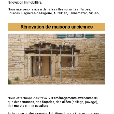
rénovation immobilière
.
Nous intervenons aussi dans les villes suivantes :
Tarbes
,
Lourdes
,
Bagnères-de-Bigorre
,
Aureilhan
,
Lannemezan
,
Vic-en-
Bigorre
,
Séméac
,
Bordères-sur-l'Échez
,
Juillan
,
Barbazan-Debat
Rénovation de maisons anciennes
Nous effectuons des travaux d'
aménagements extérieurs
tels
que des
terrasses
, des
façades
, des
allées
(dallage, pavage),
des
murets
et des
escaliers
.
En tant que professionnels du bâtiment, nous intervenons pour