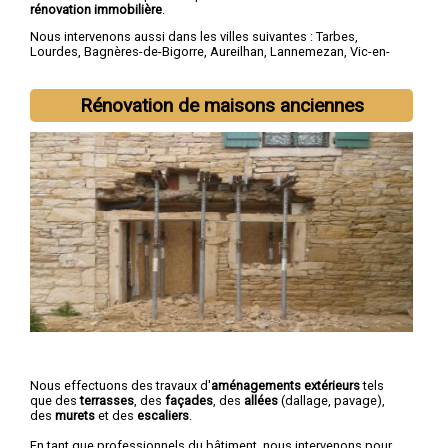
rénovation immobilière
.
Nous intervenons aussi dans les villes suivantes :
Tarbes
,
Lourdes
,
Bagnères-de-Bigorre
,
Aureilhan
,
Lannemezan
,
Vic-en-
Bigorre
,
Séméac
,
Bordères-sur-l'Échez
,
Juillan
,
Barbazan-Debat
Rénovation de maisons anciennes
Nous effectuons des travaux d'
aménagements extérieurs
tels
que des
terrasses
, des
façades
, des
allées
(dallage, pavage),
des
murets
et des
escaliers
.
En tant que professionnels du bâtiment, nous intervenons pour