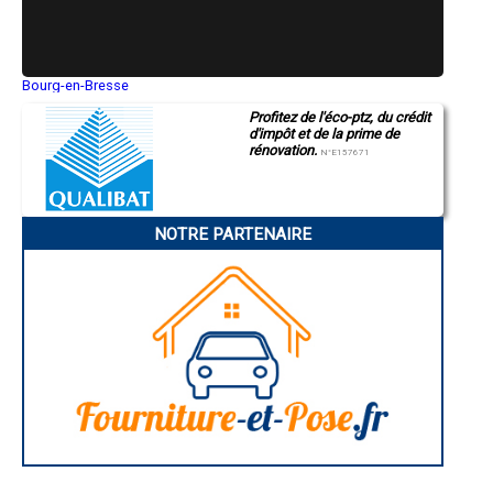
- Entreprise de rénovation immobilière à Camalès
- Entreprise de rénovation immobilière à Vielle-Aure
- Entreprise de rénovation immobilière à Beaudéan
- Entreprise de rénovation immobilière à Saint-Savin
- Entreprise de rénovation immobilière à Gardères
Bourg-en-Bresse
Saint-Quentin
- Entreprise de rénovation immobilière à Ordizan
Profitez de l'éco-ptz, du crédit
Montluçon
- Entreprise de rénovation immobilière à Cantaous
d'impôt et de la prime de
Manosque
- Entreprise de rénovation immobilière à Tostat
rénovation.
Gap
N°E157671
- Entreprise de rénovation immobilière à Beaucens
Nice
- Entreprise de rénovation immobilière à Ayzac-Ost
Annonay
Charleville-Mézières
- Entreprise de rénovation immobilière à Mascaras
Pamiers
- Entreprise de rénovation immobilière à Allier
NOTRE PARTENAIRE
Troyes
- Entreprise de rénovation immobilière à Monléon-Magnoac
Narbonne
- Entreprise de rénovation immobilière à Lézignan
Rodez
- Entreprise de rénovation immobilière à Montastruc
Marseille
Caen
- Entreprise de rénovation immobilière à Sarniguet
Aurillac
- Entreprise de rénovation immobilière à Auriébat
Angoulême
- Entreprise de rénovation immobilière à Vidouze
La Rochelle
- Entreprise de rénovation immobilière à Arcizac-ez-Angles
Bourges
- Entreprise de rénovation immobilière à Bazillac
Brive-la-Gaillarde
Dijon
- Entreprise de rénovation immobilière à Uglas
Saint-Brieuc
- Entreprise de rénovation immobilière à Souyeaux
Guéret
- Entreprise de rénovation immobilière à Gez
Périgueux
- Entreprise de rénovation immobilière à Luquet
Besançon
- Entreprise de rénovation immobilière à Saint-Paul
Valence