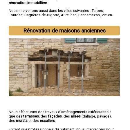
rénovation immobilière
.
Nous intervenons aussi dans les villes suivantes :
Tarbes
,
Lourdes
,
Bagnères-de-Bigorre
,
Aureilhan
,
Lannemezan
,
Vic-en-
Bigorre
,
Séméac
,
Bordères-sur-l'Échez
,
Juillan
,
Barbazan-Debat
Rénovation de maisons anciennes
Nous effectuons des travaux d'
aménagements extérieurs
tels
que des
terrasses
, des
façades
, des
allées
(dallage, pavage),
des
murets
et des
escaliers
.
En tant que professionnels du bâtiment, nous intervenons pour