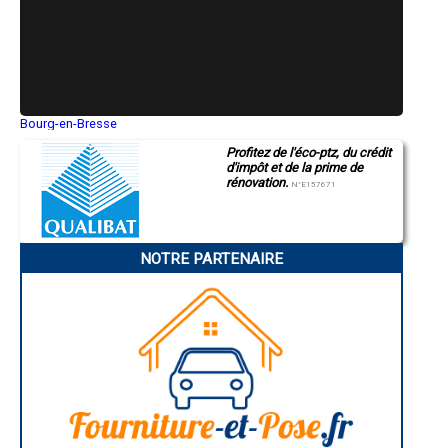
- Entreprise de rénovation immobilière à Arcizans-Avant
- Entreprise de rénovation immobilière à Bonnefont
- Entreprise de rénovation immobilière à Camalès
- Entreprise de rénovation immobilière à Vielle-Aure
- Entreprise de rénovation immobilière à Beaudéan
- Entreprise de rénovation immobilière à Saint-Savin
- Entreprise de rénovation immobilière à Gardères
Bourg-en-Bresse
Saint-Quentin
- Entreprise de rénovation immobilière à Ordizan
Profitez de l'éco-ptz, du crédit
Montluçon
- Entreprise de rénovation immobilière à Cantaous
d'impôt et de la prime de
Manosque
- Entreprise de rénovation immobilière à Tostat
rénovation.
Gap
N°E157671
- Entreprise de rénovation immobilière à Beaucens
Nice
- Entreprise de rénovation immobilière à Ayzac-Ost
Annonay
Charleville-Mézières
- Entreprise de rénovation immobilière à Mascaras
Pamiers
- Entreprise de rénovation immobilière à Allier
NOTRE PARTENAIRE
Troyes
- Entreprise de rénovation immobilière à Monléon-Magnoac
Narbonne
- Entreprise de rénovation immobilière à Lézignan
Rodez
- Entreprise de rénovation immobilière à Montastruc
Marseille
Caen
- Entreprise de rénovation immobilière à Sarniguet
Aurillac
- Entreprise de rénovation immobilière à Auriébat
Angoulême
- Entreprise de rénovation immobilière à Vidouze
La Rochelle
- Entreprise de rénovation immobilière à Arcizac-ez-Angles
Bourges
- Entreprise de rénovation immobilière à Bazillac
Brive-la-Gaillarde
Dijon
- Entreprise de rénovation immobilière à Uglas
Saint-Brieuc
- Entreprise de rénovation immobilière à Souyeaux
Guéret
- Entreprise de rénovation immobilière à Gez