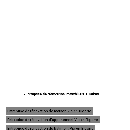
- Entreprise de rénovation immobilière à Tarbes
- Entreprise de rénovation immobilière à Lourdes
- Entreprise de rénovation immobilière à Bagnères-de-Bigorre
- Entreprise de rénovation immobilière à Aureilhan
Entreprise de rénovation de maison Vic-en-Bigorre
- Entreprise de rénovation immobilière à Lannemezan
Entreprise de rénovation d'appartement Vic-en-Bigorre
- Entreprise de rénovation immobilière à Vic-en-Bigorre
- Entreprise de rénovation immobilière à Séméac
Entreprise de rénovation du batiment Vic-en-Bigorre