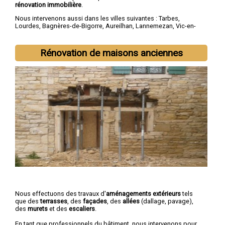
rénovation immobilière
.
Nous intervenons aussi dans les villes suivantes :
Tarbes
,
Lourdes
,
Bagnères-de-Bigorre
,
Aureilhan
,
Lannemezan
,
Vic-en-
Bigorre
,
Séméac
,
Bordères-sur-l'Échez
,
Juillan
,
Barbazan-Debat
Rénovation de maisons anciennes
Nous effectuons des travaux d'
aménagements extérieurs
tels
que des
terrasses
, des
façades
, des
allées
(dallage, pavage),
des
murets
et des
escaliers
.
En tant que professionnels du bâtiment, nous intervenons pour