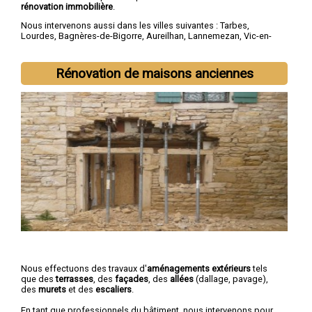
rénovation immobilière
.
Nous intervenons aussi dans les villes suivantes :
Tarbes
,
Lourdes
,
Bagnères-de-Bigorre
,
Aureilhan
,
Lannemezan
,
Vic-en-
Bigorre
,
Séméac
,
Bordères-sur-l'Échez
,
Juillan
,
Barbazan-Debat
Rénovation de maisons anciennes
Nous effectuons des travaux d'
aménagements extérieurs
tels
que des
terrasses
, des
façades
, des
allées
(dallage, pavage),
des
murets
et des
escaliers
.
En tant que professionnels du bâtiment, nous intervenons pour