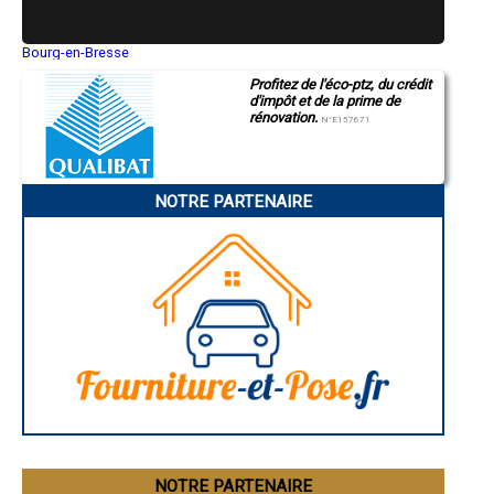
- Entreprise de rénovation immobilière à Beaudéan
- Entreprise de rénovation immobilière à Saint-Savin
- Entreprise de rénovation immobilière à Gardères
Bourg-en-Bresse
Saint-Quentin
- Entreprise de rénovation immobilière à Ordizan
Profitez de l'éco-ptz, du crédit
Montluçon
- Entreprise de rénovation immobilière à Cantaous
d'impôt et de la prime de
Manosque
- Entreprise de rénovation immobilière à Tostat
rénovation.
Gap
N°E157671
- Entreprise de rénovation immobilière à Beaucens
Nice
- Entreprise de rénovation immobilière à Ayzac-Ost
Annonay
Charleville-Mézières
- Entreprise de rénovation immobilière à Mascaras
Pamiers
- Entreprise de rénovation immobilière à Allier
NOTRE PARTENAIRE
Troyes
- Entreprise de rénovation immobilière à Monléon-Magnoac
Narbonne
- Entreprise de rénovation immobilière à Lézignan
Rodez
- Entreprise de rénovation immobilière à Montastruc
Marseille
Caen
- Entreprise de rénovation immobilière à Sarniguet
Aurillac
- Entreprise de rénovation immobilière à Auriébat
Angoulême
- Entreprise de rénovation immobilière à Vidouze
La Rochelle
- Entreprise de rénovation immobilière à Arcizac-ez-Angles
Bourges
- Entreprise de rénovation immobilière à Bazillac
Brive-la-Gaillarde
Dijon
- Entreprise de rénovation immobilière à Uglas
Saint-Brieuc
- Entreprise de rénovation immobilière à Souyeaux
Guéret
- Entreprise de rénovation immobilière à Gez
Périgueux
- Entreprise de rénovation immobilière à Luquet
Besançon
- Entreprise de rénovation immobilière à Saint-Paul
Valence
Évreux
- Entreprise de rénovation immobilière à Campistrous
Chartres
NOTRE PARTENAIRE
- Entreprise de rénovation immobilière à Adast