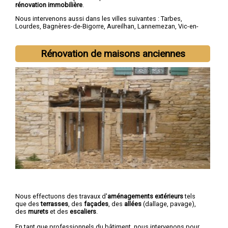
rénovation immobilière
.
Nous intervenons aussi dans les villes suivantes :
Tarbes
,
Lourdes
,
Bagnères-de-Bigorre
,
Aureilhan
,
Lannemezan
,
Vic-en-
Bigorre
,
Séméac
,
Bordères-sur-l'Échez
,
Juillan
,
Barbazan-Debat
Rénovation de maisons anciennes
Nous effectuons des travaux d'
aménagements extérieurs
tels
que des
terrasses
, des
façades
, des
allées
(dallage, pavage),
des
murets
et des
escaliers
.
En tant que professionnels du bâtiment, nous intervenons pour